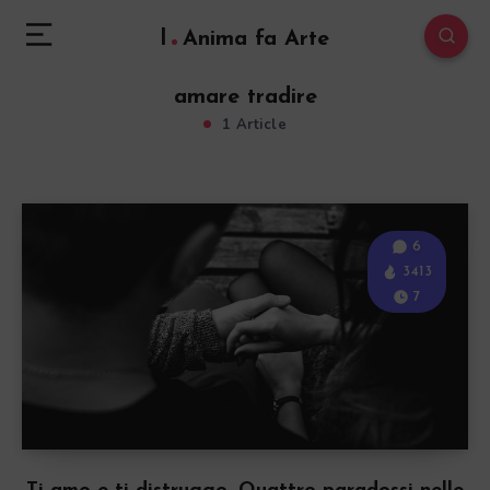
l
Anima fa Arte
amare tradire
1 Article
6
3413
7