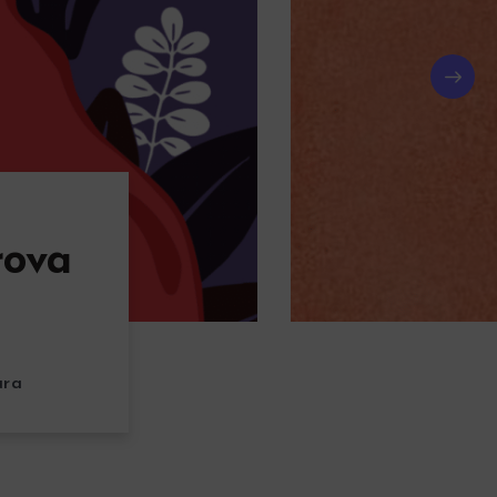
rova
ura