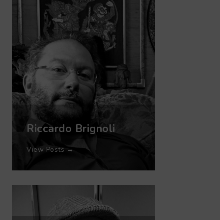
Riccardo Brignoli
View Posts →