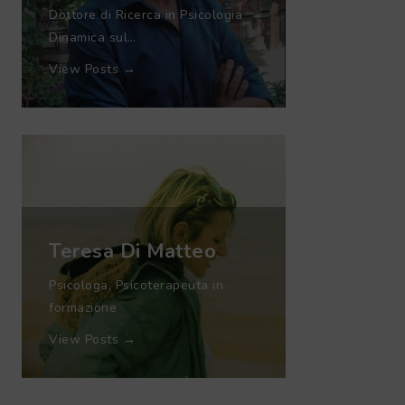
Dottore di Ricerca in Psicologia
Dinamica sul…
View Posts →
Teresa Di Matteo
Psicologa, Psicoterapeuta in
formazione
View Posts →