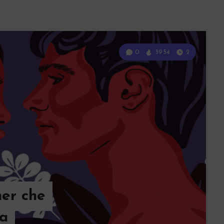
0
3954
2
ner che
fa