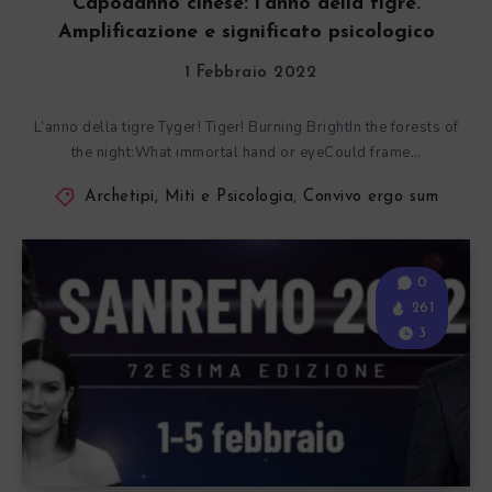
Capodanno cinese: l’anno della tigre.
Amplificazione e significato psicologico
1 Febbraio 2022
L’anno della tigre Tyger! Tiger! Burning BrightIn the forests of
the night:What immortal hand or eyeCould frame…
Archetipi, Miti e Psicologia
,
Convivo ergo sum
0
261
3