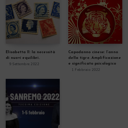
Elisabetta II: la necessità
Capodanno cinese: l’anno
di nuovi equilibri.
della tigre. Amplificazione
9 Settembre 2022
e significato psicologico
1 Febbraio 2022