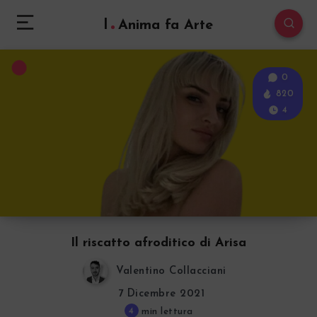
l
Anima fa Arte
0
820
4
Il riscatto afroditico di Arisa
Valentino Collacciani
7 Dicembre 2021
4
min lettura