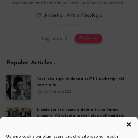
incessantemente la strada più corta, vogliamo spegnare la…
Archetipi, Miti e Psicologia
Pagina 1 di 4
Prossimo
Popular Articles
Test: che tipo di donna sei? I 7 archetipi del
femminile
18 Marzo 2021
L’amicizia tra uomo e donna è una forma
d’amore. Psicologia archetipica dell’amicizia.
20 Giugno 2018
Usiamo cookie per ottimizzare il nostro sito web ed i nostri