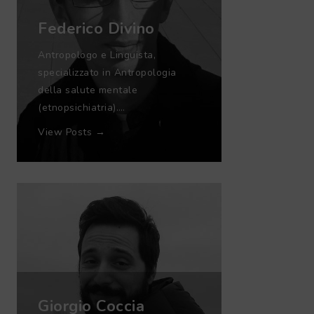
Federico Divino
Antropologo e Linguista,
specializzato in Antropologia
della salute mentale
(etnopsichiatria).…
View Posts →
Giorgio Coccia