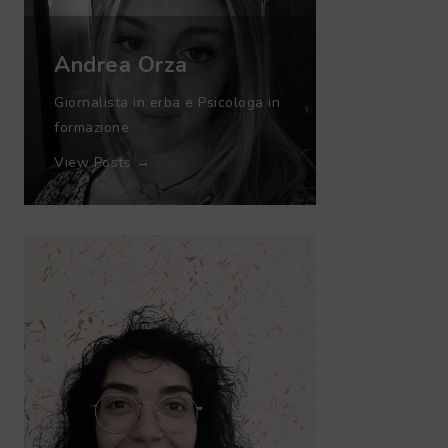
Andrea Orza
Giornalista in erba e Psicologa in
formazione
View Posts →