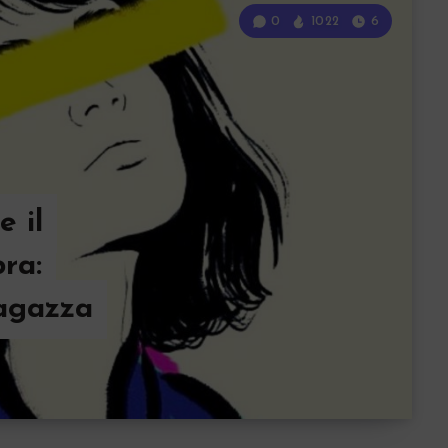
0
1022
6
e il
ra:
ragazza