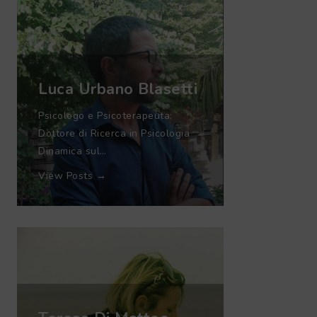
Luca Urbano Blasetti
Psicologo e Psicoterapeuta;
Dottore di Ricerca in Psicologia
Dinamica sul…
View Posts →