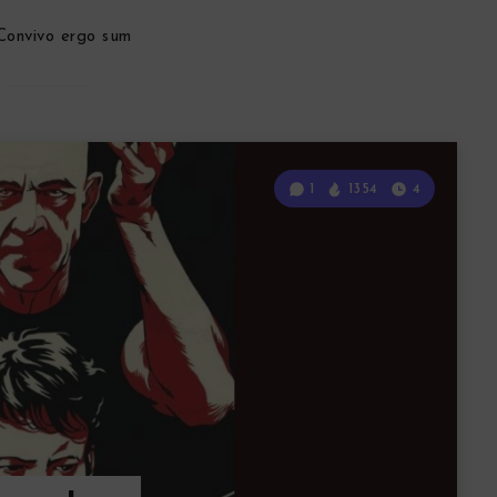
Convivo ergo sum
1
1354
4