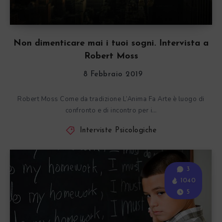
Non dimenticare mai i tuoi sogni. Intervista a
Robert Moss
8 Febbraio 2019
Robert Moss Come da tradizione L’Anima Fa Arte è luogo di
confronto e di incontro per i…
Interviste Psicologiche
3
1040
5