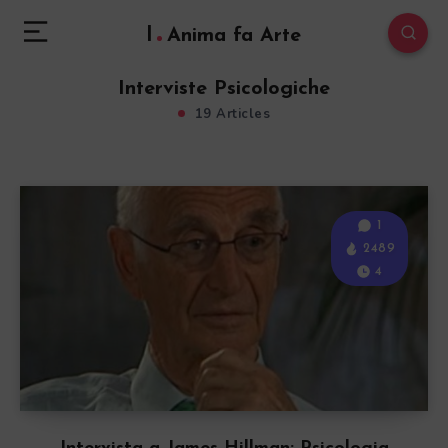
l
Anima fa Arte
Interviste Psicologiche
19 Articles
1
2489
4