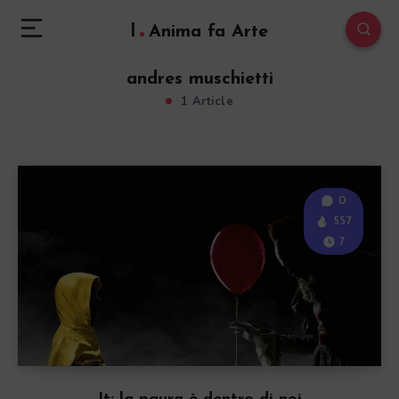
l
Anima fa Arte
andres muschietti
1 Article
0
557
7