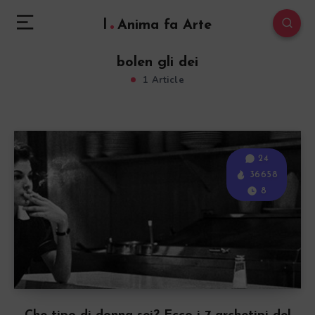
l
Anima fa Arte
bolen gli dei
1 Article
24
36658
8