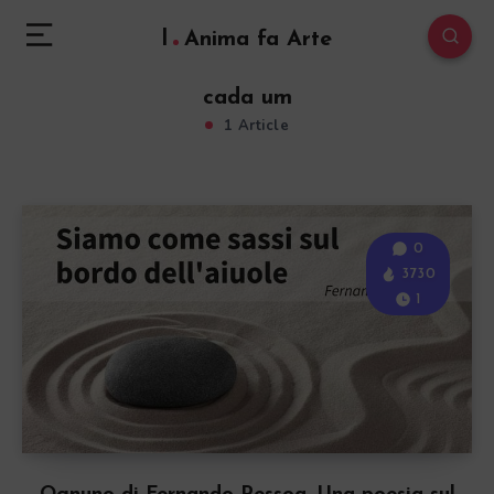
l
Anima fa Arte
cada um
1 Article
0
3730
1