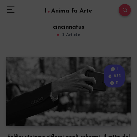
l
Anima fa Arte
cincinnatus
1 Article
1
833
11