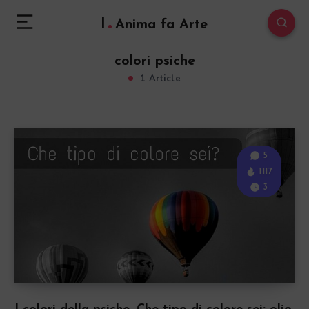
l
Anima fa Arte
colori psiche
1 Article
5
1117
3