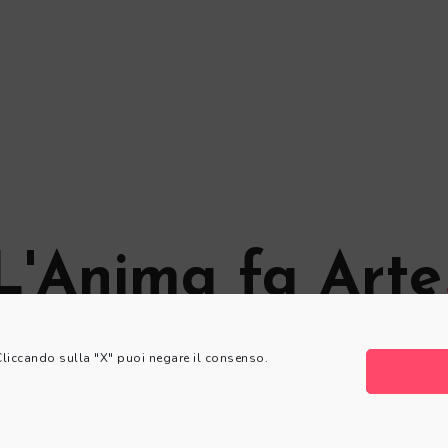
L'Anima fa Arte
© L'Anima fa Arte
 Cliccando sulla "X" puoi negare il consenso.
Privacy Policy
|
Cookie Policy