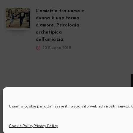
L’amicizia tra uomo e
donna è una forma
d’amore. Psicologia
archetipica
dell’amicizia.
20 Giugno 2018
Usiamo cookie per ottimizzare il nostro sito web ed i nostri servizi.
Cookie Policy
Privacy Policy