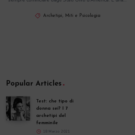
sempre cominciare dagli Stati Uniti d’America. È una…
Archetipi, Miti e Psicologia
Popular Articles
Test: che tipo di
donna sei? I 7
archetipi del
femminile
18 Marzo 2021