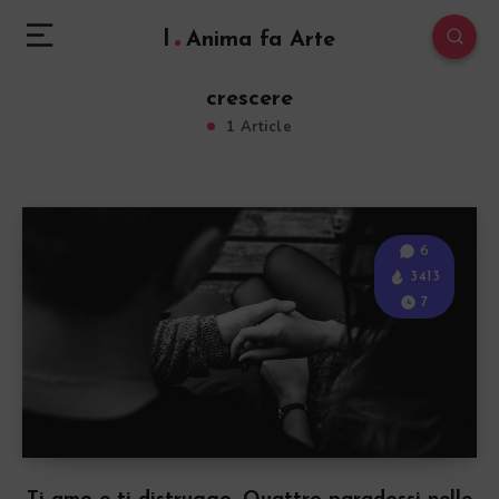
l
Anima fa Arte
crescere
1 Article
6
3413
7