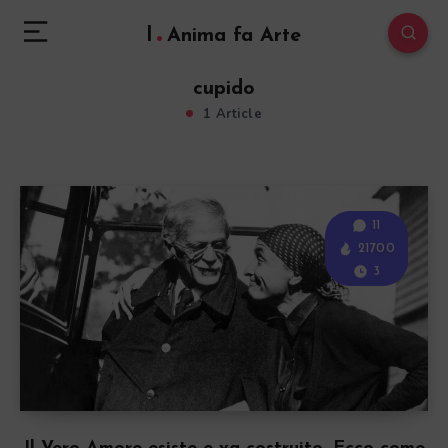
l
Anima fa Arte
cupido
1 Article
11
21700
3