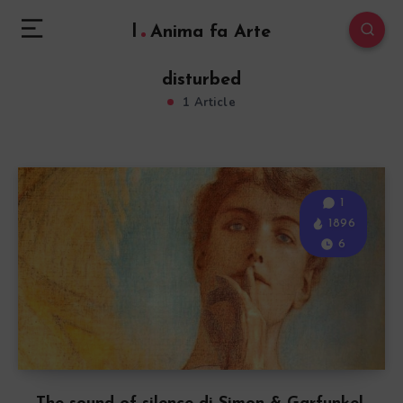
l
Anima fa Arte
disturbed
1 Article
1
1896
6