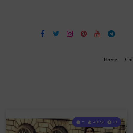
Home
Chi
2
40132
10