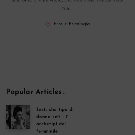
una fonte di linfa vitale, che trasfonde vitalità nella
tua…
Eros e Psicologia
Popular Articles
Test: che tipo di
donna sei? I 7
archetipi del
femminile