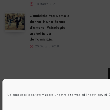
18 Marzo 2021
L’amicizia tra uomo e
donna è una forma
d’amore. Psicologia
archetipica
dell’amicizia.
20 Giugno 2018
Usiamo cookie per ottimizzare il nostro sito web ed i nostri servizi.