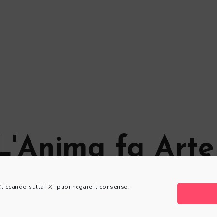
L'Anima fa Arte
© L'Anima fa Arte
 Cliccando sulla "X" puoi negare il consenso.
Privacy Policy
|
Cookie Policy