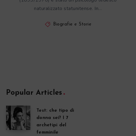
(1893/1970) è stato un psicologo tedesco
naturalizzato statunitense. In…
Biografie e Storie
Popular Articles
Test: che tipo di
donna sei? I 7
archetipi del
femminile