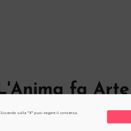
L'Anima fa Arte
© L'Anima fa Arte
 Cliccando sulla "X" puoi negare il consenso.
Privacy Policy
|
Cookie Policy