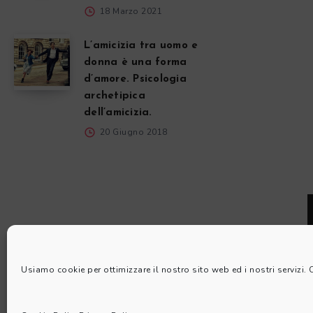
18 Marzo 2021
L’amicizia tra uomo e
donna è una forma
d’amore. Psicologia
archetipica
dell’amicizia.
20 Giugno 2018
Usiamo cookie per ottimizzare il nostro sito web ed i nostri servizi.