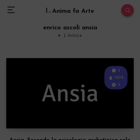
l
Anima fa Arte
enrico ascoli ansia
1 Article
5
1202
5