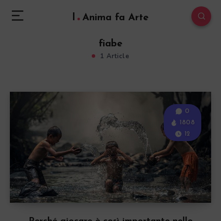
l
Anima fa Arte
fiabe
1 Article
0
1808
12