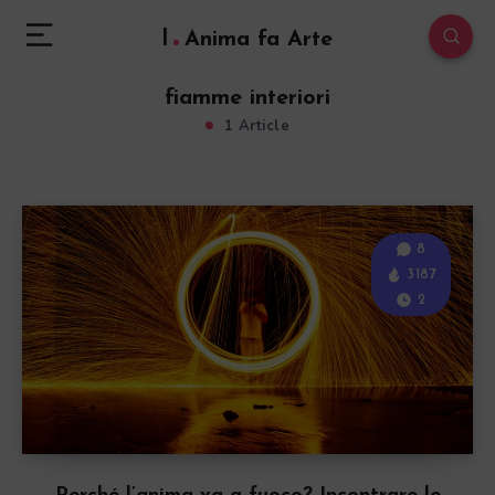
l
Anima fa Arte
fiamme interiori
1 Article
8
3187
2