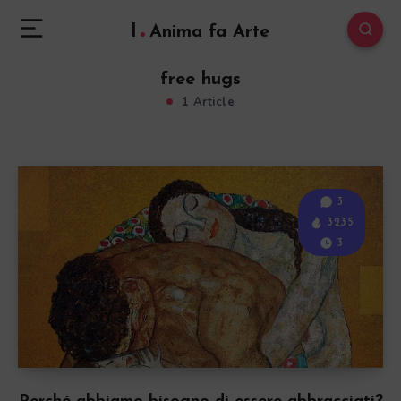
l
Anima fa Arte
free hugs
1 Article
3
3235
3