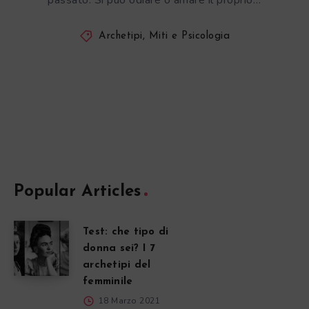
passato. Si può odiare o amare il proprio…
Archetipi, Miti e Psicologia
Popular Articles
Test: che tipo di
donna sei? I 7
archetipi del
femminile
18 Marzo 2021