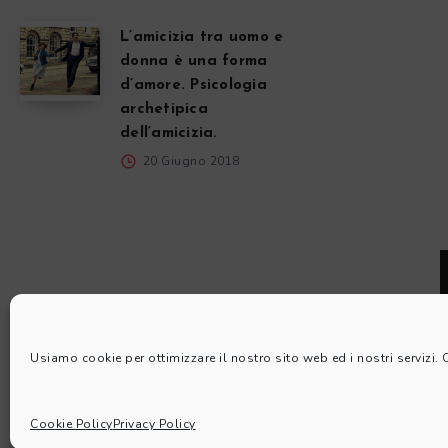
L’amicizia tra uomo e
donna è una forma
d’amore. Psicologia
archetipica
dell’amicizia.
20 Giugno 2018
Usiamo cookie per ottimizzare il nostro sito web ed i nostri servizi.
Cookie Policy
Privacy Policy