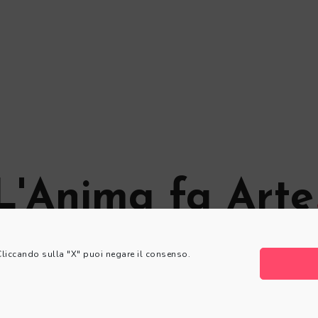
L'Anima fa Arte
© L'Anima fa Arte
 Cliccando sulla "X" puoi negare il consenso.
Privacy Policy
|
Cookie Policy