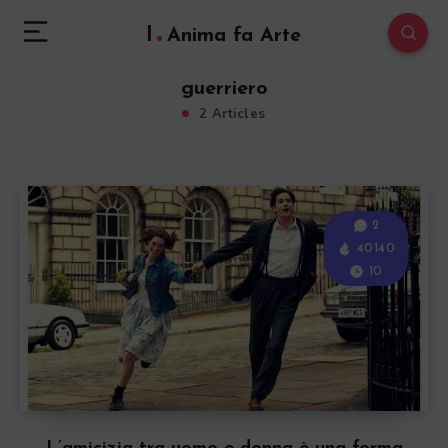
l
Anima fa Arte
guerriero
2 Articles
2
40140
10