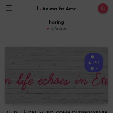
l
Anima fa Arte
haring
1 Article
1
4743
3