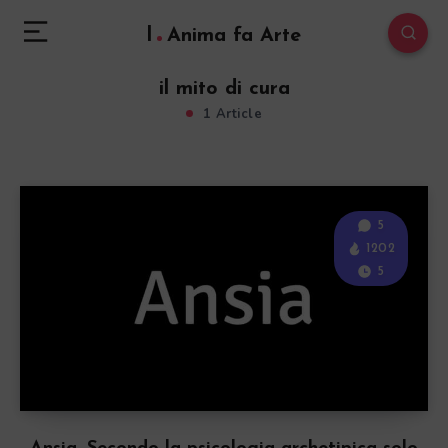
l
Anima fa Arte
il mito di cura
1 Article
5
1202
5