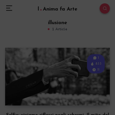
l
Anima fa Arte
illusione
1 Article
1
833
11