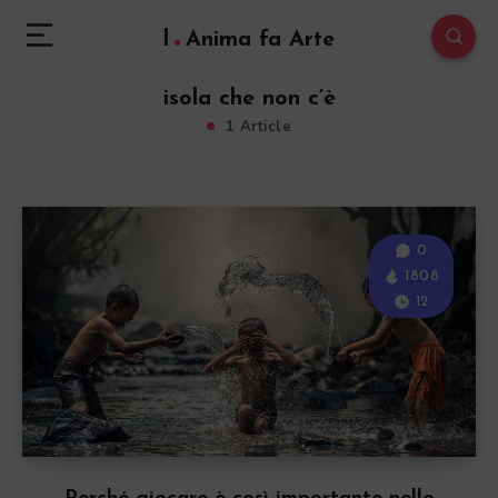
l
Anima fa Arte
isola che non c’è
1 Article
0
1808
12