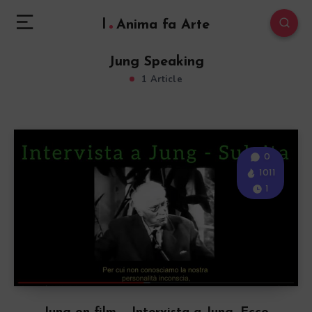
l
Anima fa Arte
Jung Speaking
1 Article
0
1011
1