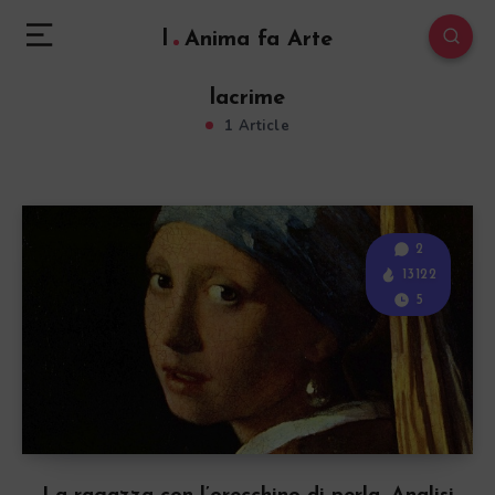
l
Anima fa Arte
lacrime
1 Article
2
13122
5