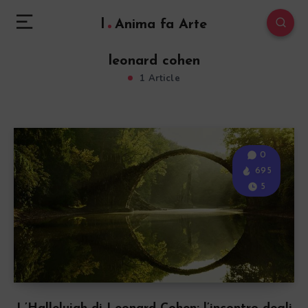
l
Anima fa Arte
leonard cohen
1 Article
0
695
5