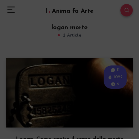
l
Anima fa Arte
logan morte
1 Article
11
1022
6