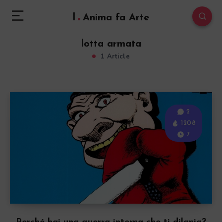
l
Anima fa Arte
lotta armata
1 Article
2
1208
7