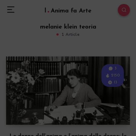
l
Anima fa Arte
melanie klein teoria
1 Article
3
2150
13