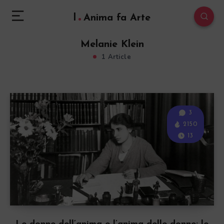
l
Anima fa Arte
Melanie Klein
1 Article
3
2150
13