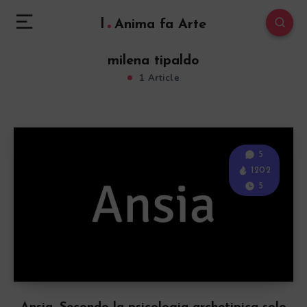
l
Anima fa Arte
milena tipaldo
1 Article
5
1202
5