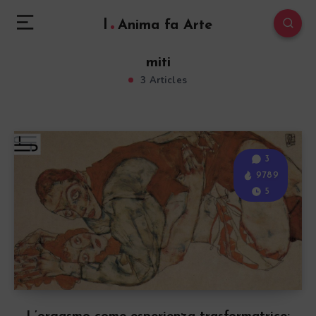
l
Anima fa Arte
miti
3 Articles
3
9789
5