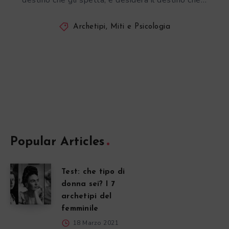
destino che gli spetta, e desidera il destino che…
Archetipi, Miti e Psicologia
Popular Articles
Test: che tipo di
donna sei? I 7
archetipi del
femminile
18 Marzo 2021