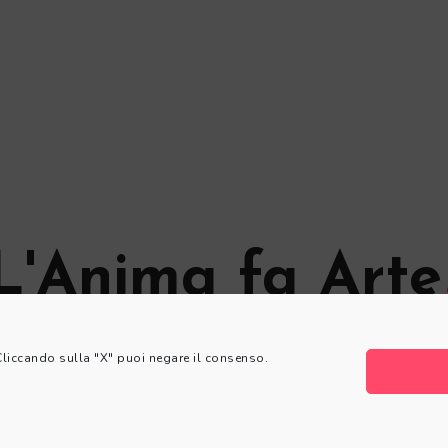
L'Anima fa Arte
© L'Anima fa Arte
 Cliccando sulla "X" puoi negare il consenso.
Privacy Policy
|
Cookie Policy