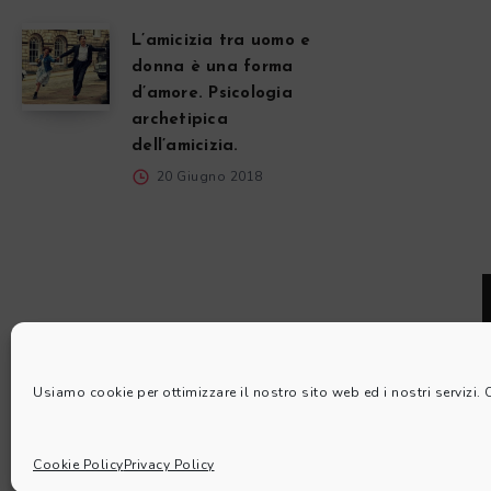
L’amicizia tra uomo e
donna è una forma
d’amore. Psicologia
archetipica
dell’amicizia.
20 Giugno 2018
Usiamo cookie per ottimizzare il nostro sito web ed i nostri servizi.
Cookie Policy
Privacy Policy