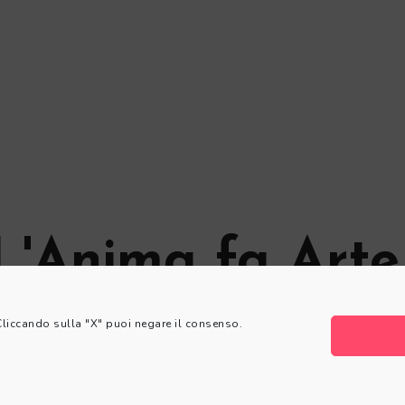
L'Anima fa Arte
 Cliccando sulla "X" puoi negare il consenso.
© L'Anima fa Arte
Privacy Policy
|
Cookie Policy