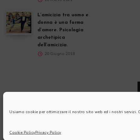
L’amicizia tra uomo e
donna è una forma
d’amore. Psicologia
archetipica
dell’amicizia.
20 Giugno 2018
Usiamo cookie per ottimizzare il nostro sito web ed i nostri servizi.
Cookie Policy
Privacy Policy