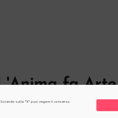
L'Anima fa Arte
 Cliccando sulla "X" puoi negare il consenso.
© L'Anima fa Arte
Privacy Policy
|
Cookie Policy