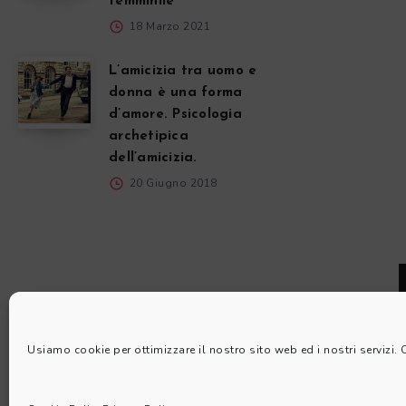
femminile
18 Marzo 2021
L’amicizia tra uomo e
donna è una forma
d’amore. Psicologia
archetipica
dell’amicizia.
20 Giugno 2018
Usiamo cookie per ottimizzare il nostro sito web ed i nostri servizi.