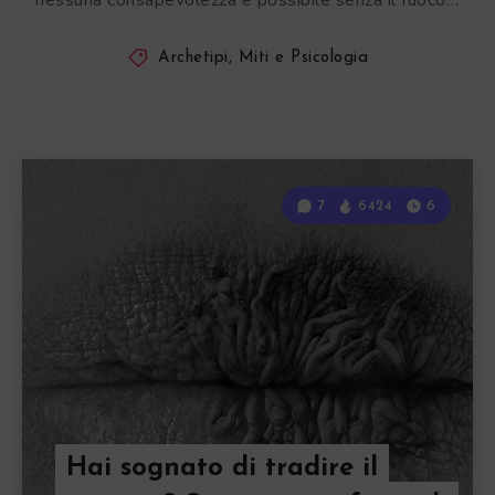
nessuna consapevolezza è possibile senza il fuoco…
Archetipi, Miti e Psicologia
7
6424
6
Hai sognato di tradire il