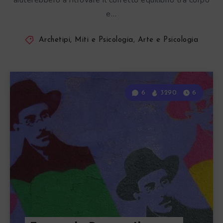
aiuterebbero a ritrovare il corretto equilibrio tra corpo
e…
Archetipi, Miti e Psicologia
,
Arte e Psicologia
6
3290
6