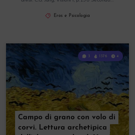
divisi. C.G. Jung, Visioni I, p.190 Secondo…
Eros e Psicologia
3
1376
4
Campo di grano con volo di
corvi. Lettura archetipica