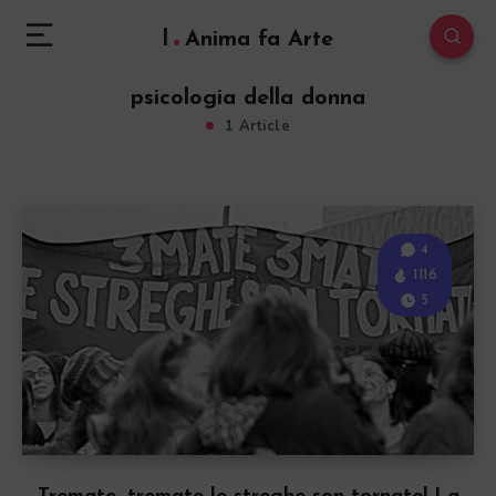
l
Anima fa Arte
psicologia della donna
1 Article
4
1116
5