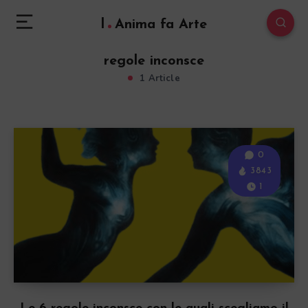
l
Anima fa Arte
regole inconsce
1 Article
0
3843
1