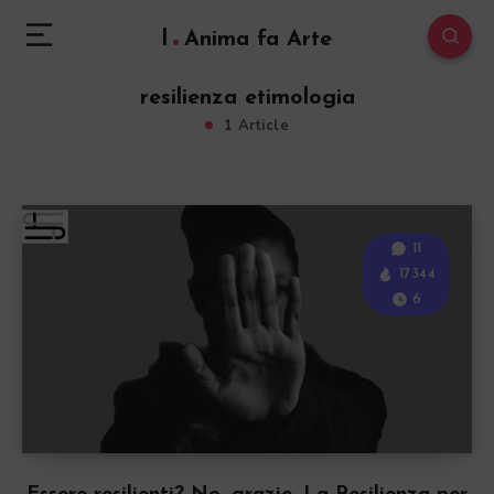
l
Anima fa Arte
resilienza etimologia
1 Article
11
17344
6