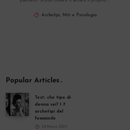
passato. Si può odiare o amare il proprio…
Archetipi, Miti e Psicologia
Popular Articles
Test: che tipo di
donna sei? I 7
archetipi del
femminile
18 Marzo 2021