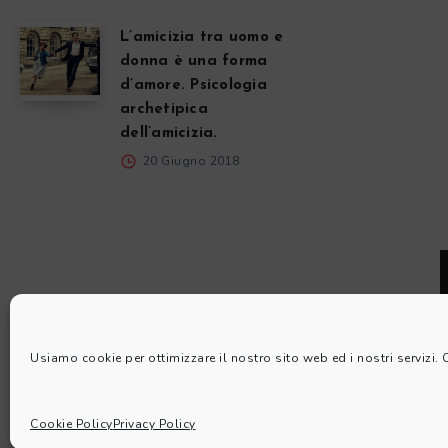
L’amicizia tra uomo e
donna è una forma
d’amore. Psicologia
archetipica
dell’amicizia.
20 Giugno 2018
Usiamo cookie per ottimizzare il nostro sito web ed i nostri servizi.
Cookie Policy
Privacy Policy