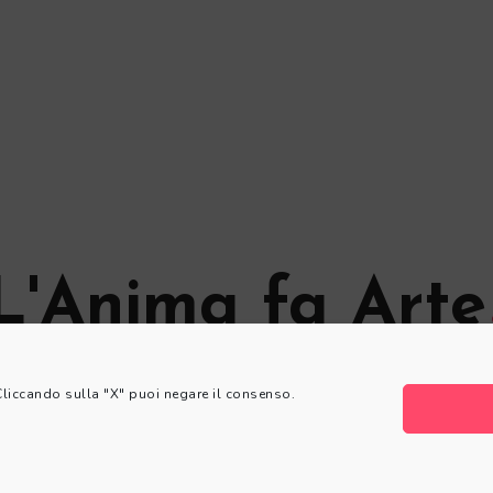
L'Anima fa Arte
© L'Anima fa Arte
 Cliccando sulla "X" puoi negare il consenso.
Privacy Policy
|
Cookie Policy