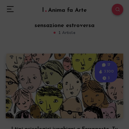
l
Anima fa Arte
sensazione estroversa
1 Article
17
3300
3