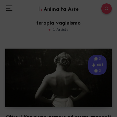
l
Anima fa Arte
terapia vaginismo
1 Article
3
683
3