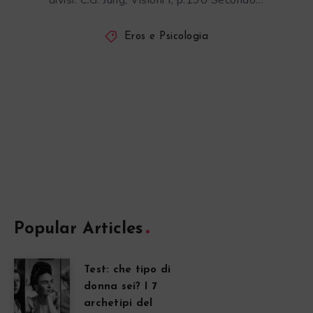
divisi. C.G. Jung, Visioni I, p.190 Secondo…
Eros e Psicologia
Popular Articles
Test: che tipo di
donna sei? I 7
archetipi del