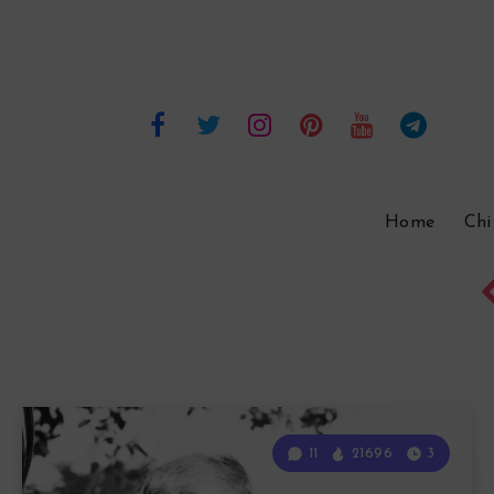
Home
Chi
11
21696
3