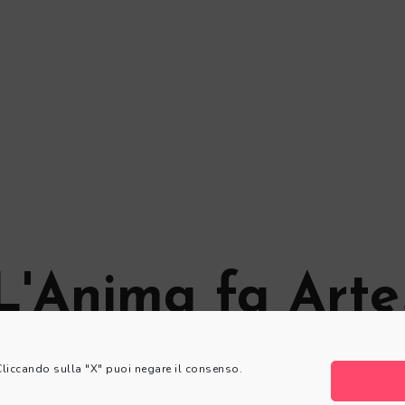
L'Anima fa Arte
© L'Anima fa Arte
 Cliccando sulla "X" puoi negare il consenso.
Privacy Policy
|
Cookie Policy