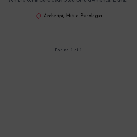
sempre cominciare dagli Stati Uniti d’America. È una…
Archetipi, Miti e Psicologia
Pagina 1 di 1