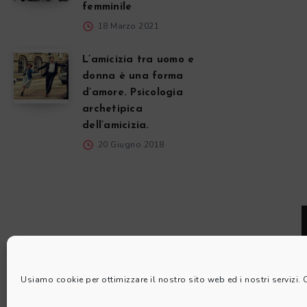
femminile
18 Marzo 2021
L’amicizia tra uomo e
donna è una forma
d’amore. Psicologia
archetipica
dell’amicizia.
20 Giugno 2018
Usiamo cookie per ottimizzare il nostro sito web ed i nostri servizi.