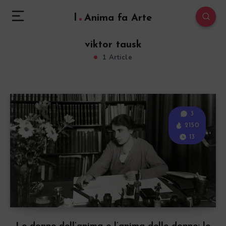
l
Anima fa Arte
viktor tausk
1 Article
3
2150
13