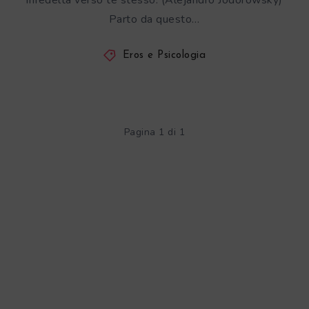
infedeltà verso te stesso. (Alejandro Jodorowsky)
Parto da questo…
Eros e Psicologia
Pagina 1 di 1