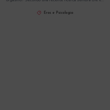
orgasmo? Secondo una recente ricerca sembra che il…
Eros e Psicologia