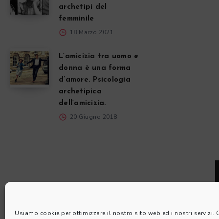
archetipi del
femminile
18 Marzo 2021
L’amicizia tra uomo e
donna è una forma
d’amore. Psicologia
archetipica
dell’amicizia.
20 Giugno 2018
Usiamo cookie per ottimizzare il nostro sito web ed i nostri servizi.