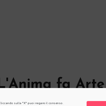
L'Anima fa Arte
© L'Anima fa Arte
 Cliccando sulla "X" puoi negare il consenso.