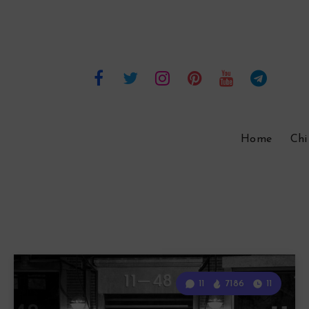
Home
Chi
11
7186
11